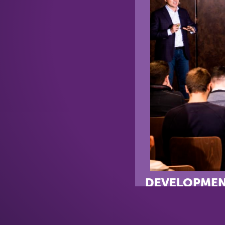
DEVELOPMEN
28 лютого, в столично
проекту житлового квар
України формат житла, 
спрямованої на створе