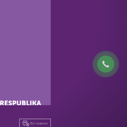
RESPUBLIKA
ого масштабного
це новаторський для
рбаністики,
Всі новини
т компанії KAN