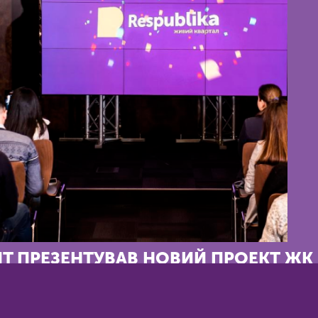
T ПРЕЗЕНТУВАВ НОВИЙ ПРОЕКТ ЖК 
му бізнес-центрі «IQ Business Center» пройшла презентація нов
талу Respublika від KAN, повідомляє ONLINE.UA. «Республіка» — 
при розробці якого були враховані тенденції розвитку сучасної у
ння проектів сталого розвитку. Ігор Ніконов, почесний президен